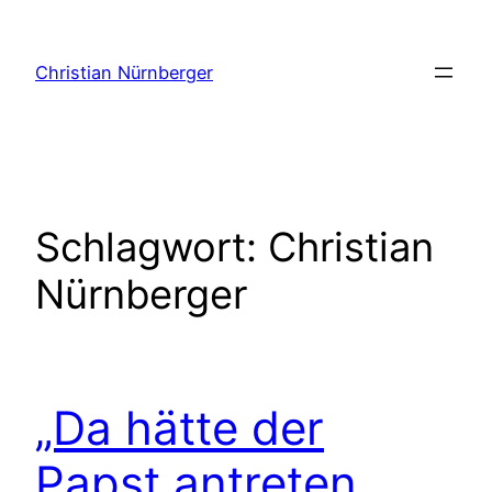
Zum
Inhalt
Christian Nürnberger
springen
Schlagwort:
Christian
Nürnberger
„Da hätte der
Papst antreten