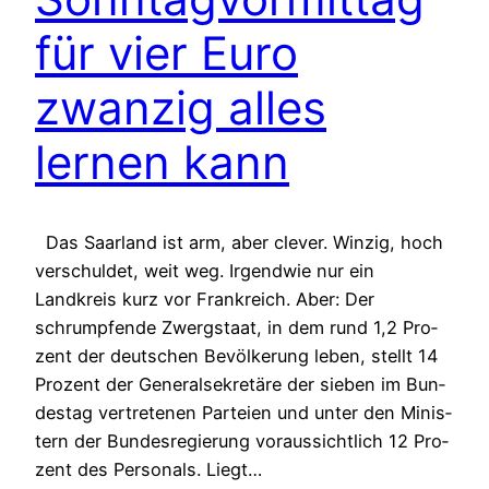
für vier Euro
zwanzig alles
lernen kann
Das Saarland ist arm, aber clever. Winzig, hoch
verschuldet, weit weg. Irgendwie nur ein
Landkreis kurz vor Frank­reich. Aber: Der
schrumpfende Zwergstaat, in dem rund 1,2 Pro­
zent der deut­schen Be­völ­ke­rung leben, stellt 14
Prozent der Generalsekretäre der sie­ben im Bun­
des­tag ver­tre­te­nen Par­tei­en und un­ter den Mi­nis­
tern der Bun­des­re­gie­rung voraussichtlich 12 Pro­
zent des Per­so­nals. Liegt…