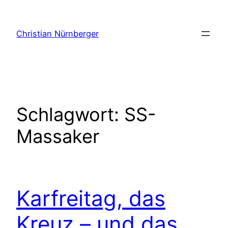
Zum
Inhalt
Christian Nürnberger
springen
Schlagwort:
SS-
Massaker
Karfreitag, das
Kreuz – und das