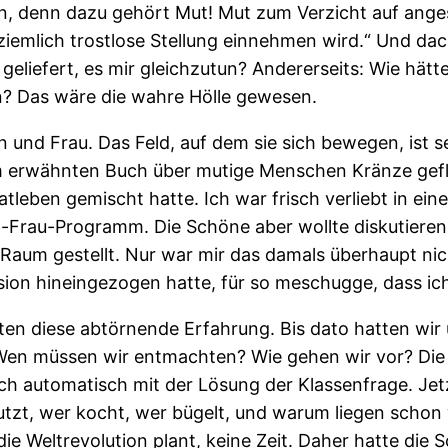
n, denn dazu gehört Mut! Mut zum Verzicht auf ange
iemlich trostlose Stellung einnehmen wird.“ Und dachte
liefert, es mir gleichzutun? Andererseits: Wie hätte 
en? Das wäre die wahre Hölle gewesen.
und Frau. Das Feld, auf dem sie sich bewegen, ist se
m erwähnten Buch über mutige Menschen Kränze gefloc
tleben gemischt hatte. Ich war frisch verliebt in ei
Frau-Programm. Die Schöne aber wollte diskutieren. 
 Raum gestellt. Nur war mir das damals überhaupt nich
ussion hineingezogen hatte, für so meschugge, dass i
n diese abtörnende Erfahrung. Bis dato hatten wir 
t? Wen müssen wir entmachten? Wie gehen wir vor? Di
 automatisch mit der Lösung der Klassenfrage. Jetzt 
tzt, wer kocht, wer bügelt, und warum liegen schon
ie Weltrevolution plant, keine Zeit. Daher hatte die 