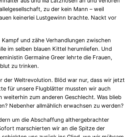
halter aus und lila Latzhosen an und verloren
lelgesellschaft, zu der kein Mann – weil
Frauen keinerlei Lustgewinn brachte. Nackt vor
och Kampf und zähe Verhandlungen zwischen
e im selben blauen Kittel herumliefen. Und
eministin Germaine Greer lehrte die Frauen,
blut zu trinken.
der Weltrevolution. Blöd war nur, dass wir jetzt
te für unsere Flugblätter mussten wir auch
nen weiterhin zum anderen Geschlecht. Was blieb
esen? Nebenher allmählich erwachsen zu werden?
ndern um die Abschaffung althergebrachter
fort marschierten wir an die Spitze der
 schickten uns zurück ins Glied, wo wir mühsam