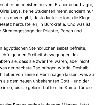
en aber am meisten nerven: Frauenbeauftragte,
Girls’ Days, keine Studenten mehr, sondern nur
 es davon gibt, desto lauter ertönt die Klage
esetz herzustellen, in Bürokratie. Und was ist
ie Sirenengesänge der Priester, Popen und
n ägyptischen Steinbrüchen selbst befreite,
r nachfolgenden Freiheitsbewegungen. Im
bten sie, dass sie zwar frei waren, aber nicht
, was der nächste Tag bringen würde. Deshalb
 sich lieber von seinem Herrn sagen lassen, was zu
uen als dem neuen unbekannten Gott – und der
irren, bis sie gelernt hatten: Im Kampf für die
ter der Emanzipation leidenden Männer. Jetzt