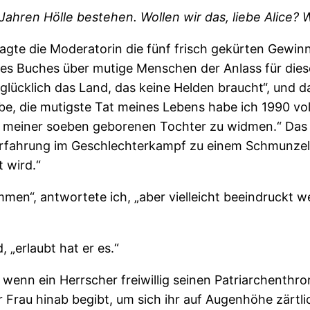
ahren Hölle bestehen. Wollen wir das, liebe Alice? 
agte die Moderatorin die fünf frisch gekürten Gewinn
es Buches über mutige Menschen der Anlass für diesen 
glücklich das Land, das keine Helden braucht“, und dan
ube, die mutigste Tat meines Lebens habe ich 1990 vol
 meiner soeben geborenen Tochter zu widmen.“ Das P
Erfahrung im Geschlechterkampf zu einem Schmunzeln 
 wird.“
men“, antwortete ich, „aber vielleicht beeindruckt w
, „erlaubt hat er es.“
, wenn ein Herrscher freiwillig seinen Patriarchenthr
r Frau hinab begibt, um sich ihr auf Augenhöhe zärt