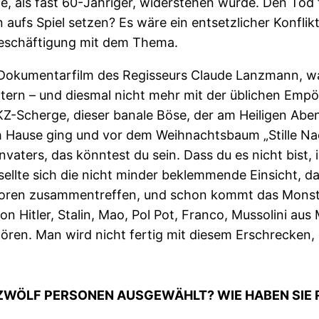
te, als fast 60-Jähriger, widerstehen würde. Den Tod 
 aufs Spiel setzen? Es wäre ein entsetzlicher Konfli
Beschäftigung mit dem Thema.
r Dokumentarfilm des Regisseurs Claude Lanzmann, wa
tern – und diesmal nicht mehr mit der üblichen Emp
Z-Scherge, dieser banale Böse, der am Heiligen Abe
h Hause ging und vor dem Weihnachtsbaum „Stille Nach
nvaters, das könntest du sein. Dass du es nicht bist,
ellte sich die nicht minder beklemmende Einsicht, d
toren zusammentreffen, und schon kommt das Monster
 Hitler, Stalin, Mao, Pol Pot, Franco, Mussolini aus
ören. Man wird nicht fertig mit diesem Erschrecken,
E ZWÖLF PERSONEN AUSGEWÄHLT? WIE HABEN SIE