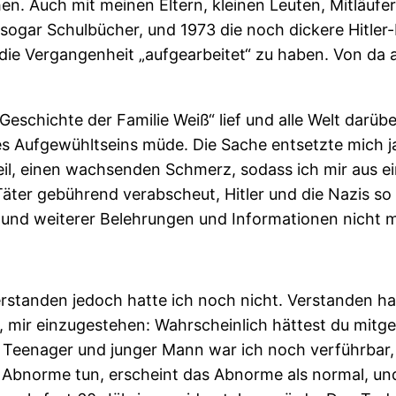
Auch mit meinen Eltern, kleinen Leuten, Mitläufern,
 sogar Schulbücher, und 1973 die noch dickere Hitler-
d die Vergangenheit „aufgearbeitet“ zu haben. Von da
 Geschichte der Familie Weiß“ lief und alle Welt darüb
 des Aufgewühltseins müde. Die Sache entsetzte mich 
il, einen wachsenden Schmerz, sodass ich mir aus ei
 Täter gebührend verabscheut, Hitler und die Nazis so 
 und weiterer Belehrungen und Informationen nicht m
erstanden jedoch hatte ich noch nicht. Verstanden hatt
, mir einzugestehen: Wahrscheinlich hättest du mit
Teenager und junger Mann war ich noch verführbar, ni
das Abnorme tun, erscheint das Abnorme als normal, u