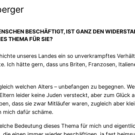
berger
MENSCHEN BESCHÄFTIGT, IST GANZ DEN WIDERST
ES THEMA FÜR SIE?
ichte unseres Landes ein so unverkrampftes Verhält
. Ich hätte gern, dass uns Briten, Franzosen, Italiene
– gleich welchen Alters – unbefangen zu begegnen. 
Eltern leider keine Juden versteckt, aber zum Glück a
ben, dass sie zwar Mitläufer waren, zugleich aber k
h mich dafür schäme.
che Bedeutung dieses Thema für mich und eigentlich
 die einen immer wieder beschäftigen, ja fast heimsu