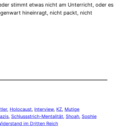
der stimmt etwas nicht am Unterricht, oder es
genwart hineinragt, nicht packt, nicht
tler
, 
Holocaust
, 
Interview
, 
KZ
, 
Mutige
azis
, 
Schlussstrich-Mentalität
, 
Shoah
, 
Sophie
iderstand im Dritten Reich