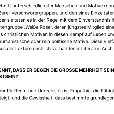
hnitt unterschiedlichster Menschen und Motive reprä
ößerer Verschwörergruppen, und den eines Einzeltäter
ber sie taten es in der Regel mit dem Einverständni
ngruppe „Weiße Rose“, deren jüngstes Mitglied eine 
us christlichen Motiven in diesen Kampf auf Leben u
anistische oder rein politische Motive. Diese Vielfa
 der Lektüre reichlich vorhandener Literatur. Auch 
NT, DASS ER GEGEN DIE GROSSE MEHRHEIT SEINE
TSEIN?
pür für Recht und Unrecht, es ist Empathie, die Fähi
steigt, und die Gewissheit, dass bestimmte grundle