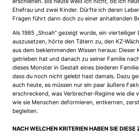
erschienen. Bis heute weiß ich nicht, ob ich heu
Ehefrau und zwei Kinder. Dürfte ich deren Leben
Fragen führt dann doch zu einer anhaltenden 
Als 1985 „Shoah“ gezeigt wurde, ein vierteilige
auszusetzen, hörte den Tätern zu, den KZ-Wäch
aus dem beklemmenden Wissen heraus: Dieser K
getrieben hat und danach zu seiner Familie nac
dieses Monster in Gestalt eines biederen Familie
dass du noch nicht gelebt hast damals. Dazu ges
auch heute, es müssen nur ein paar äußere Fak
erschreckend, was Verbrecher-Regime wie die von
wie sie Menschen deformieren, entkernen, zerst
begleiten.
NACH WELCHEN KRITERIEN HABEN SIE DIES